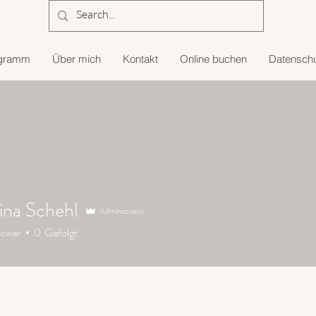
gramm
Über mich
Kontakt
Online buchen
Datensch
ina Schehl
Administrator
lower
0
Gefolgt