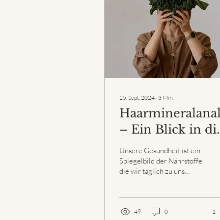
25. Sept. 2024
∙
3
Min.
Haarmineralana
– Ein Blick in di
Welt der
Unsere Gesundheit ist ein
Mineralstoffe
Spiegelbild der Nährstoffe,
die wir täglich zu uns
nehmen – oder eben nicht.
Aber wie können wir
herausfinden,...
49
0
1